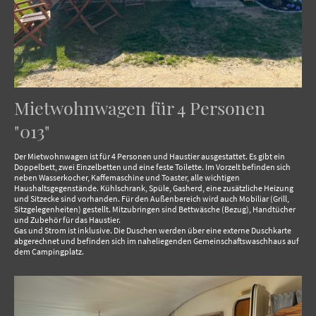
Mietwohnwagen für 4 Personen
"013"
Der Mietwohnwagen ist für 4 Personen und Haustier ausgestattet. Es gibt ein
Doppelbett, zwei Einzelbetten und eine feste Toilette. Im Vorzelt befinden sich
neben Wasserkocher, Kaffemaschine und Toaster, alle wichtigen
Haushaltsgegenstände. Kühlschrank, Spüle, Gasherd, eine zusätzliche Heizung
und Sitzecke sind vorhanden. Für den Außenbereich wird auch Mobiliar (Grill,
Sitzgelegenheiten) gestellt. Mitzubringen sind Bettwäsche (Bezug), Handtücher
und Zubehör für das Haustier.
Gas und Strom ist inklusive. Die Duschen werden über eine externe Duschkarte
abgerechnet und befinden sich im naheliegenden Gemeinschaftswaschhaus auf
dem Campingplatz.