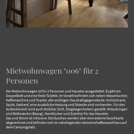
Mietwohnwagen "006" für 2
Personen
Der Mietwohnwagen ist für 2 Personen und Haustier ausgestattet. Es gibt ein
Doppelbett und eine feste Toilette. Im Vorzelt befinden sich neben Wasserkocher,
Kaffemaschine und Toaster, alle wichtigen Haushaltsgegenstände. Kühlschrank,
Spüle, Gasherd, eine zusätzliche Heizung und Sitzecke sind vorhanden. Für den
Außenbereich wird auch Mobiliar (Grill, Sitzgelegenheiten) gestellt. Mitzubringen
sind Bettwäsche (Bezug), Handtücher und Zubehör für das Haustier.
Gas und Strom ist inklusive. Die Duschen werden über eine externe Duschkarte
abgerechnet und befinden sich im naheliegenden Gemeinschaftswaschhaus auf
dem Campingplatz.